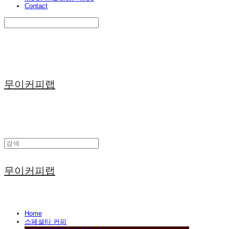
Contact
Search
검색
Log In
로그인
Cart
장바구니
무이커피랩
무이커피랩
Home
스페셜티 커피