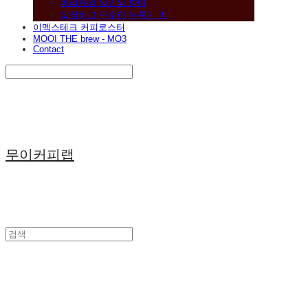
베리류와 와인의 향미
깔끔하고 구수한 누룽지 맛
이멕스테크 커피로스터
MOOI THE brew - MO3
Contact
Search
검색
Log In
로그인
Cart
장바구니
무이커피랩