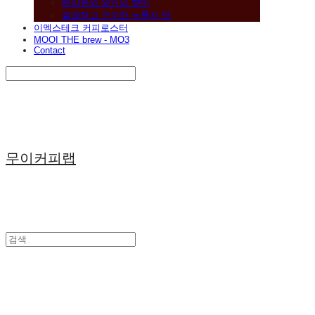
베리류와 와인의 향미
깔끔하고 구수한 누룽지 맛
이멕스테크 커피로스터
MOOI THE brew - MO3
Contact
Search
검색
Log In
로그인
Cart
장바구니
무이커피랩