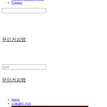
Contact
Search
검색
Log In
로그인
Cart
장바구니
무이커피랩
무이커피랩
Home
스페셜티 커피