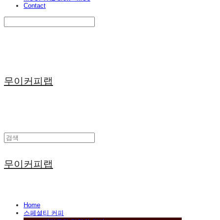
Contact
Search
검색
Log In
로그인
Cart
장바구니
무이커피랩
무이커피랩
Home
스페셜티 커피