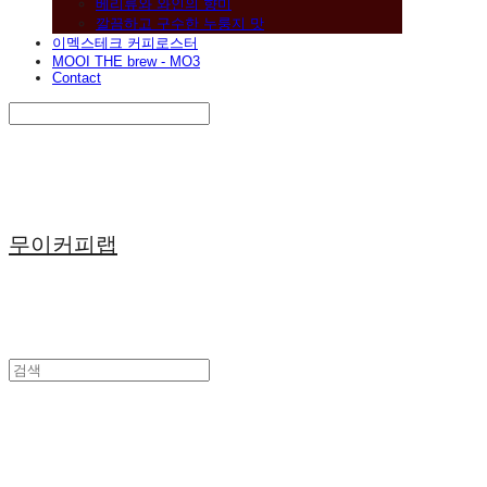
베리류와 와인의 향미
깔끔하고 구수한 누룽지 맛
이멕스테크 커피로스터
MOOI THE brew - MO3
Contact
Search
검색
Log In
로그인
Cart
장바구니
무이커피랩