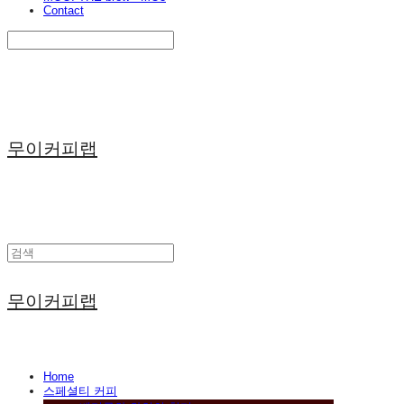
Contact
Search
검색
Log In
로그인
Cart
장바구니
무이커피랩
무이커피랩
Home
스페셜티 커피