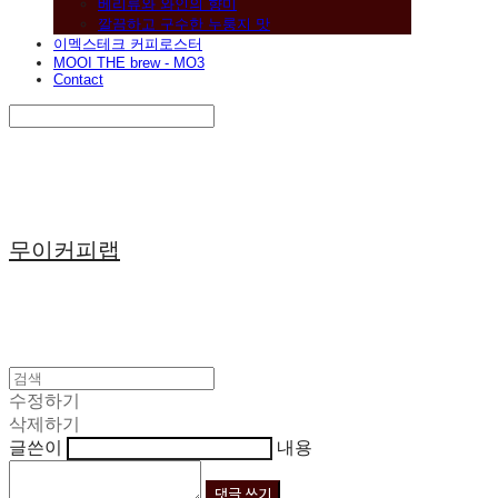
베리류와 와인의 향미
깔끔하고 구수한 누룽지 맛
이멕스테크 커피로스터
MOOI THE brew - MO3
Contact
Search
검색
Log In
로그인
Cart
장바구니
무이커피랩
수정하기
삭제하기
글쓴이
내용
댓글 쓰기