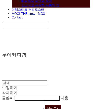
베리류와 와인의 향미
깔끔하고 구수한 누룽지 맛
이멕스테크 커피로스터
MOOI THE brew - MO3
Contact
Search
검색
Log In
로그인
Cart
장바구니
무이커피랩
수정하기
삭제하기
글쓴이
내용
댓글 쓰기