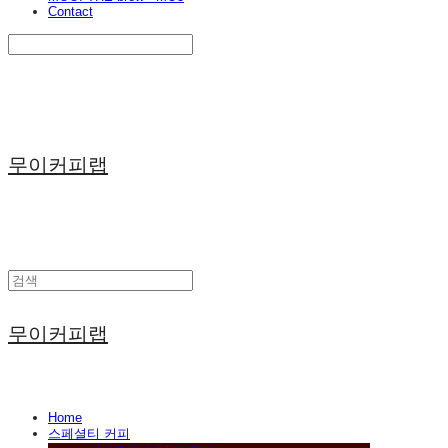
Contact
Search
검색
Log In
로그인
Cart
장바구니
무이커피랩
무이커피랩
Home
스페셜티 커피