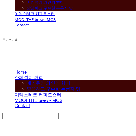
베리류와 와인의 향미
깔끔하고 구수한 누룽지 맛
이멕스테크 커피로스터
MOOI THE brew - MO3
Contact
무이커피랩
Home
스페셜티 커피
베리류와 와인의 향미
깔끔하고 구수한 누룽지 맛
이멕스테크 커피로스터
MOOI THE brew - MO3
Contact
Search
검색
Log In
로그인
Cart
장바구니