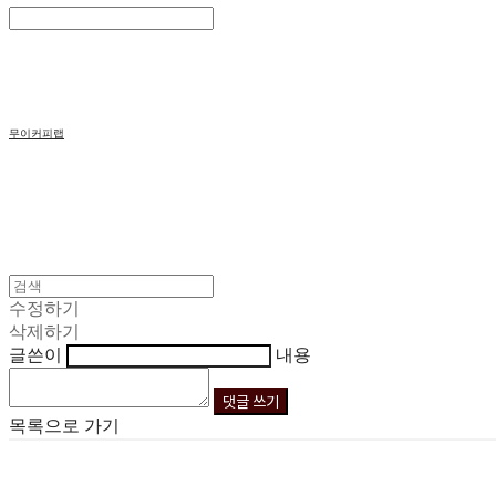
Search
검색
Log In
로그인
Cart
장바구니
무이커피랩
수정하기
삭제하기
글쓴이
내용
댓글 쓰기
목록으로 가기