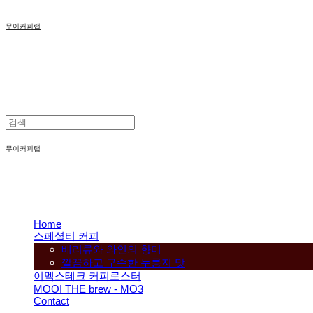
무이커피랩
무이커피랩
Home
스페셜티 커피
베리류와 와인의 향미
깔끔하고 구수한 누룽지 맛
이멕스테크 커피로스터
MOOI THE brew - MO3
Contact