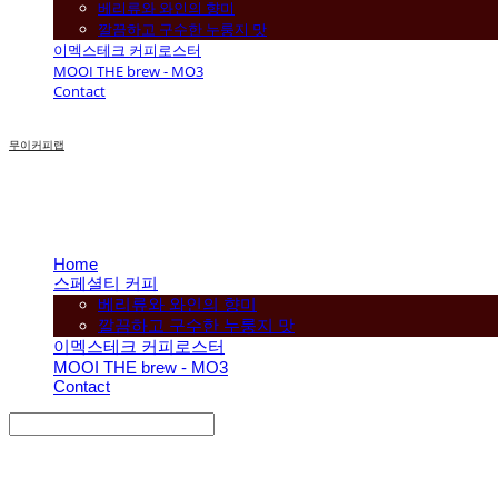
베리류와 와인의 향미
깔끔하고 구수한 누룽지 맛
이멕스테크 커피로스터
MOOI THE brew - MO3
Contact
무이커피랩
Home
스페셜티 커피
베리류와 와인의 향미
깔끔하고 구수한 누룽지 맛
이멕스테크 커피로스터
MOOI THE brew - MO3
Contact
Search
검색
Log In
로그인
Cart
장바구니