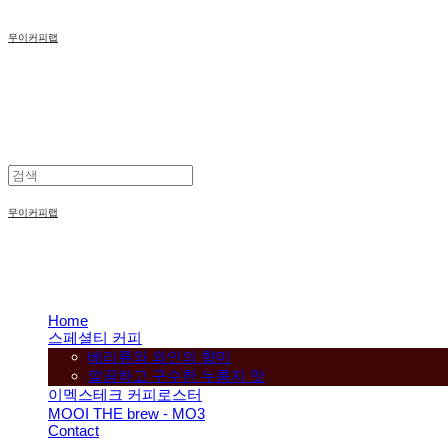
무이커피랩
무이커피랩
Home
스페셜티 커피
베리류와 와인의 향미
깔끔하고 구수한 누룽지 맛
이멕스테크 커피로스터
MOOI THE brew - MO3
Contact