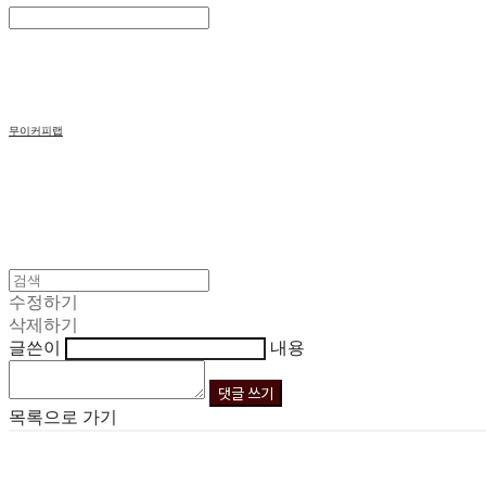
Search
검색
Log In
로그인
Cart
장바구니
무이커피랩
수정하기
삭제하기
글쓴이
내용
댓글 쓰기
목록으로 가기