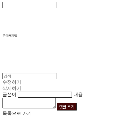
Search
검색
Log In
로그인
Cart
장바구니
무이커피랩
수정하기
삭제하기
글쓴이
내용
댓글 쓰기
목록으로 가기