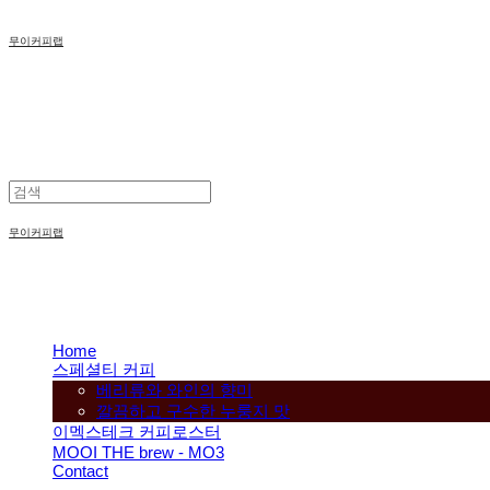
무이커피랩
무이커피랩
Home
스페셜티 커피
베리류와 와인의 향미
깔끔하고 구수한 누룽지 맛
이멕스테크 커피로스터
MOOI THE brew - MO3
Contact