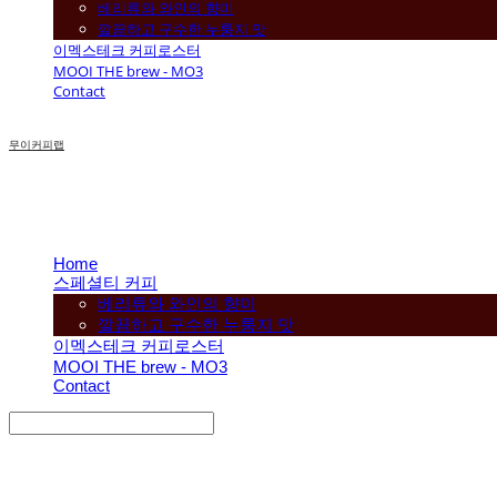
베리류와 와인의 향미
깔끔하고 구수한 누룽지 맛
이멕스테크 커피로스터
MOOI THE brew - MO3
Contact
무이커피랩
Home
스페셜티 커피
베리류와 와인의 향미
깔끔하고 구수한 누룽지 맛
이멕스테크 커피로스터
MOOI THE brew - MO3
Contact
Search
검색
Log In
로그인
Cart
장바구니