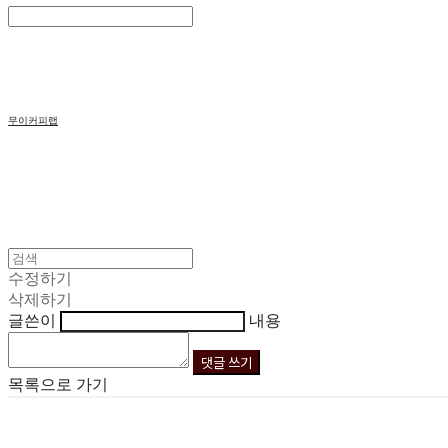
Search
검색
Log In
로그인
Cart
장바구니
무이커피랩
수정하기
삭제하기
글쓴이
내용
댓글 쓰기
목록으로 가기