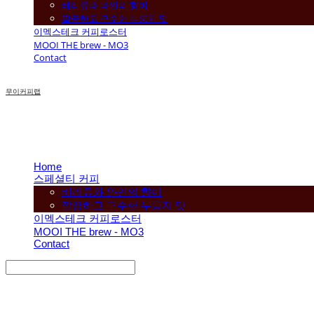
베리류와 와인의 향미
깔끔하고 구수한 누룽지 맛
이멕스테크 커피로스터
MOOI THE brew - MO3
Contact
무이커피랩
Home
스페셜티 커피
베리류와 와인의 향미
깔끔하고 구수한 누룽지 맛
이멕스테크 커피로스터
MOOI THE brew - MO3
Contact
Search
검색
Log In
로그인
Cart
장바구니