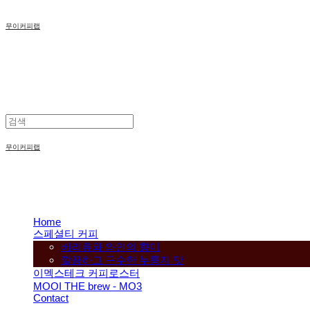
무이커피랩
무이커피랩
Home
스페셜티 커피
베리류와 와인의 향미
깔끔하고 구수한 누룽지 맛
이멕스테크 커피로스터
MOOI THE brew - MO3
Contact