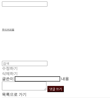
Search
검색
Log In
로그인
Cart
장바구니
무이커피랩
수정하기
삭제하기
글쓴이
내용
댓글 쓰기
목록으로 가기