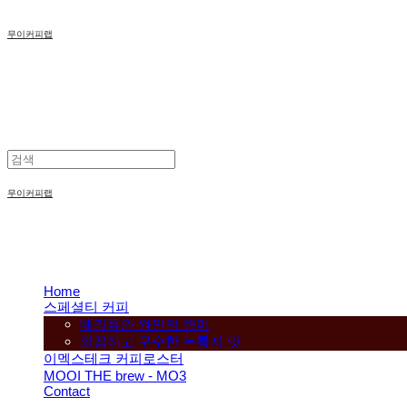
무이커피랩
무이커피랩
Home
스페셜티 커피
베리류와 와인의 향미
깔끔하고 구수한 누룽지 맛
이멕스테크 커피로스터
MOOI THE brew - MO3
Contact