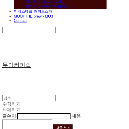
베리류와 와인의 향미
깔끔하고 구수한 누룽지 맛
이멕스테크 커피로스터
MOOI THE brew - MO3
Contact
Search
검색
Log In
로그인
Cart
장바구니
무이커피랩
수정하기
삭제하기
글쓴이
내용
댓글 쓰기