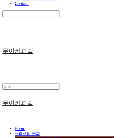
Contact
Search
검색
Log In
로그인
Cart
장바구니
무이커피랩
무이커피랩
Home
스페셜티 커피