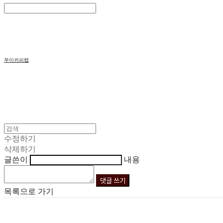
Search
검색
Log In
로그인
Cart
장바구니
무이커피랩
수정하기
삭제하기
글쓴이
내용
댓글 쓰기
목록으로 가기