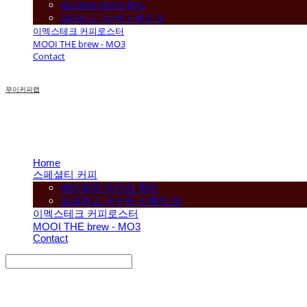
베리류와 와인의 향미
깔끔하고 구수한 누룽지 맛
이멕스테크 커피로스터
MOOI THE brew - MO3
Contact
무이커피랩
Home
스페셜티 커피
베리류와 와인의 향미
깔끔하고 구수한 누룽지 맛
이멕스테크 커피로스터
MOOI THE brew - MO3
Contact
Search
검색
Log In
로그인
Cart
장바구니