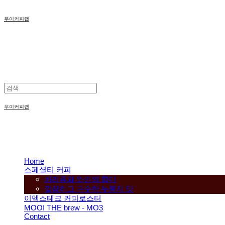
무이커피랩
무이커피랩
Home
스페셜티 커피
베리류와 와인의 향미
깔끔하고 구수한 누룽지 맛
이멕스테크 커피로스터
MOOI THE brew - MO3
Contact