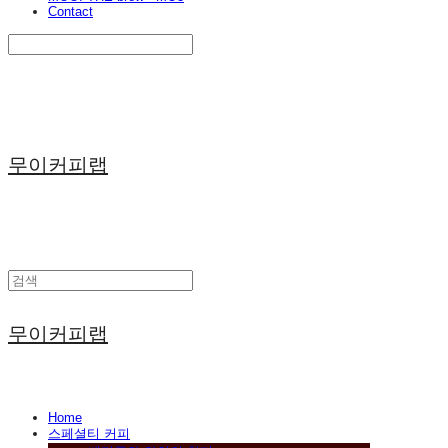
Contact
Search
검색
Log In
로그인
Cart
장바구니
무이커피랩
무이커피랩
Home
스페셜티 커피