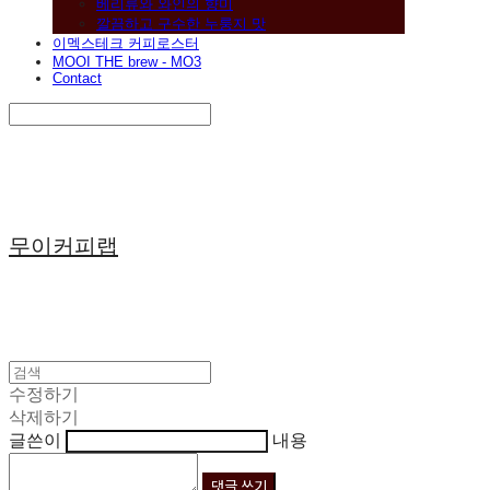
베리류와 와인의 향미
깔끔하고 구수한 누룽지 맛
이멕스테크 커피로스터
MOOI THE brew - MO3
Contact
Search
검색
Log In
로그인
Cart
장바구니
무이커피랩
수정하기
삭제하기
글쓴이
내용
댓글 쓰기