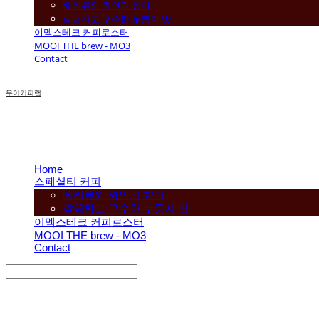
베리류와 와인의 향미
깔끔하고 구수한 누룽지 맛
이멕스테크 커피로스터
MOOI THE brew - MO3
Contact
무이커피랩
Home
스페셜티 커피
베리류와 와인의 향미
깔끔하고 구수한 누룽지 맛
이멕스테크 커피로스터
MOOI THE brew - MO3
Contact
Search
검색
Log In
로그인
Cart
장바구니