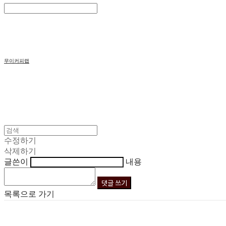
Search
검색
Log In
로그인
Cart
장바구니
무이커피랩
수정하기
삭제하기
글쓴이
내용
댓글 쓰기
목록으로 가기