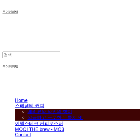
무이커피랩
무이커피랩
Home
스페셜티 커피
베리류와 와인의 향미
깔끔하고 구수한 누룽지 맛
이멕스테크 커피로스터
MOOI THE brew - MO3
Contact