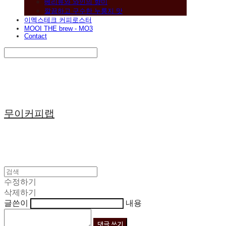
베리류와 와인의 향미
깔끔하고 구수한 누룽지 맛
이멕스테크 커피로스터
MOOI THE brew - MO3
Contact
Search
검색
Log In
로그인
Cart
장바구니
무이커피랩
수정하기
삭제하기
글쓴이
내용
댓글 쓰기