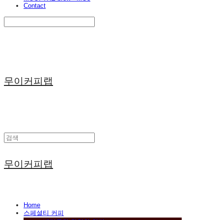
Contact
Search
검색
Log In
로그인
Cart
장바구니
무이커피랩
무이커피랩
Home
스페셜티 커피