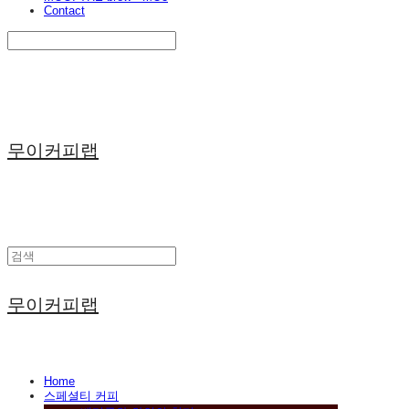
Contact
Search
검색
Log In
로그인
Cart
장바구니
무이커피랩
무이커피랩
Home
스페셜티 커피