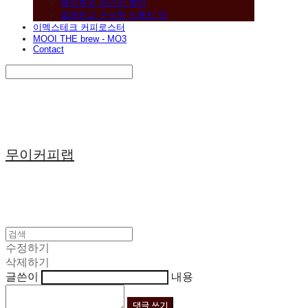
베리류와 와인의 향미
깔끔하고 구수한 누룽지 맛
이멕스테크 커피로스터
MOOI THE brew - MO3
Contact
Search
검색
Log In
로그인
Cart
장바구니
무이커피랩
수정하기
삭제하기
글쓴이
내용
댓글 쓰기