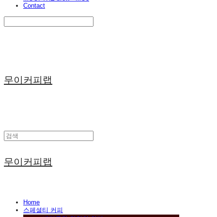
Contact
Search
검색
Log In
로그인
Cart
장바구니
무이커피랩
무이커피랩
Home
스페셜티 커피