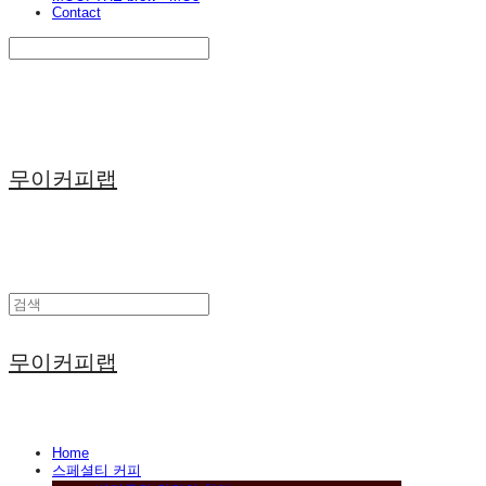
Contact
Search
검색
Log In
로그인
Cart
장바구니
무이커피랩
무이커피랩
Home
스페셜티 커피