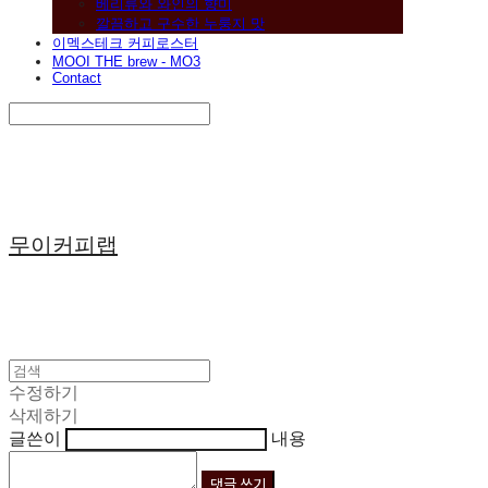
베리류와 와인의 향미
깔끔하고 구수한 누룽지 맛
이멕스테크 커피로스터
MOOI THE brew - MO3
Contact
Search
검색
Log In
로그인
Cart
장바구니
무이커피랩
수정하기
삭제하기
글쓴이
내용
댓글 쓰기