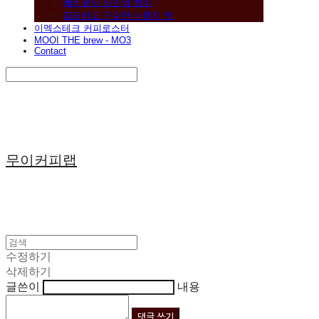
베리류와 와인의 향미
깔끔하고 구수한 누룽지 맛
이멕스테크 커피로스터
MOOI THE brew - MO3
Contact
Search
검색
Log In
로그인
Cart
장바구니
무이커피랩
수정하기
삭제하기
글쓴이
내용
댓글 쓰기