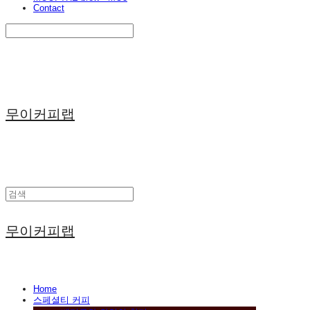
Contact
Search
검색
Log In
로그인
Cart
장바구니
무이커피랩
무이커피랩
Home
스페셜티 커피