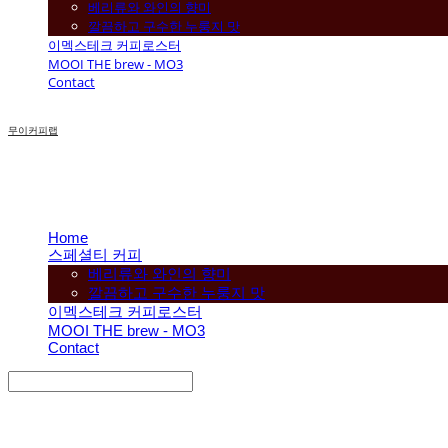
베리류와 와인의 향미
깔끔하고 구수한 누룽지 맛
이멕스테크 커피로스터
MOOI THE brew - MO3
Contact
무이커피랩
Home
스페셜티 커피
베리류와 와인의 향미
깔끔하고 구수한 누룽지 맛
이멕스테크 커피로스터
MOOI THE brew - MO3
Contact
Search
검색
Log In
로그인
Cart
장바구니