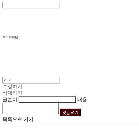
Search
검색
Log In
로그인
Cart
장바구니
무이커피랩
수정하기
삭제하기
글쓴이
내용
댓글 쓰기
목록으로 가기