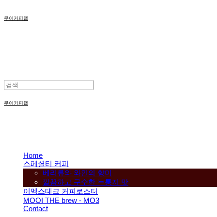
무이커피랩
무이커피랩
Home
스페셜티 커피
베리류와 와인의 향미
깔끔하고 구수한 누룽지 맛
이멕스테크 커피로스터
MOOI THE brew - MO3
Contact