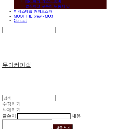
베리류와 와인의 향미
깔끔하고 구수한 누룽지 맛
이멕스테크 커피로스터
MOOI THE brew - MO3
Contact
Search
검색
Log In
로그인
Cart
장바구니
무이커피랩
수정하기
삭제하기
글쓴이
내용
댓글 쓰기