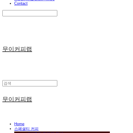
Contact
Search
검색
Log In
로그인
Cart
장바구니
무이커피랩
무이커피랩
Home
스페셜티 커피