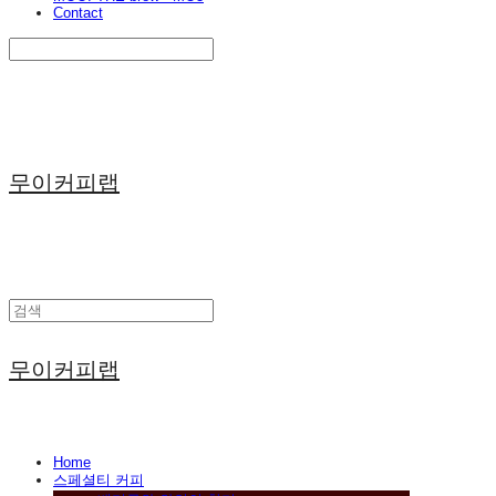
Contact
Search
검색
Log In
로그인
Cart
장바구니
무이커피랩
무이커피랩
Home
스페셜티 커피