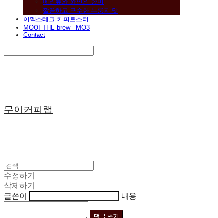
베리류와 와인의 향미
깔끔하고 구수한 누룽지 맛
이멕스테크 커피로스터
MOOI THE brew - MO3
Contact
Search
검색
Log In
로그인
Cart
장바구니
무이커피랩
수정하기
삭제하기
글쓴이
내용
댓글 쓰기