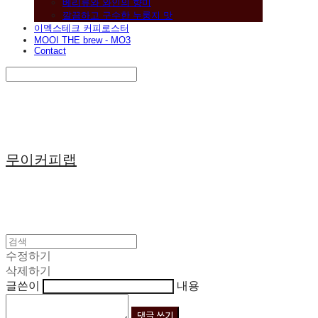
베리류와 와인의 향미
깔끔하고 구수한 누룽지 맛
이멕스테크 커피로스터
MOOI THE brew - MO3
Contact
Search
검색
Log In
로그인
Cart
장바구니
무이커피랩
수정하기
삭제하기
글쓴이
내용
댓글 쓰기