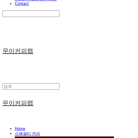
Contact
Search
검색
Log In
로그인
Cart
장바구니
무이커피랩
무이커피랩
Home
스페셜티 커피