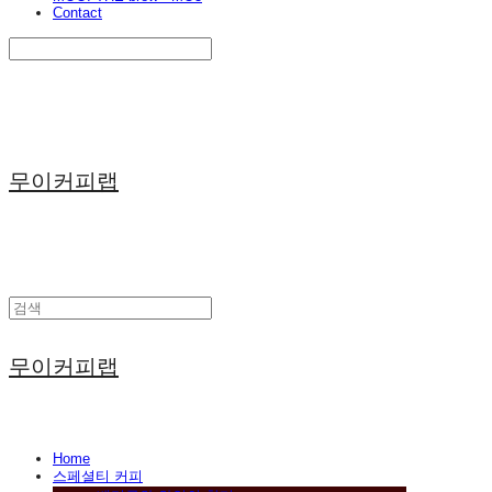
Contact
Search
검색
Log In
로그인
Cart
장바구니
무이커피랩
무이커피랩
Home
스페셜티 커피