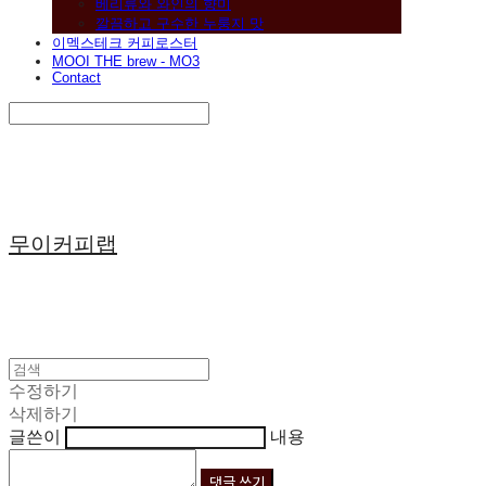
베리류와 와인의 향미
깔끔하고 구수한 누룽지 맛
이멕스테크 커피로스터
MOOI THE brew - MO3
Contact
Search
검색
Log In
로그인
Cart
장바구니
무이커피랩
수정하기
삭제하기
글쓴이
내용
댓글 쓰기