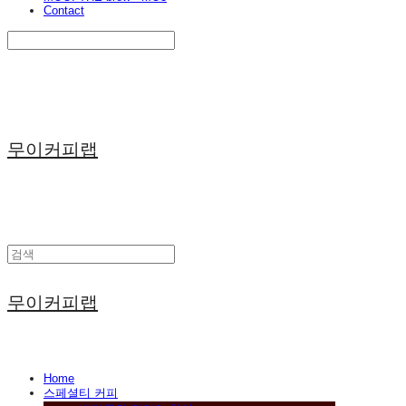
Contact
Search
검색
Log In
로그인
Cart
장바구니
무이커피랩
무이커피랩
Home
스페셜티 커피