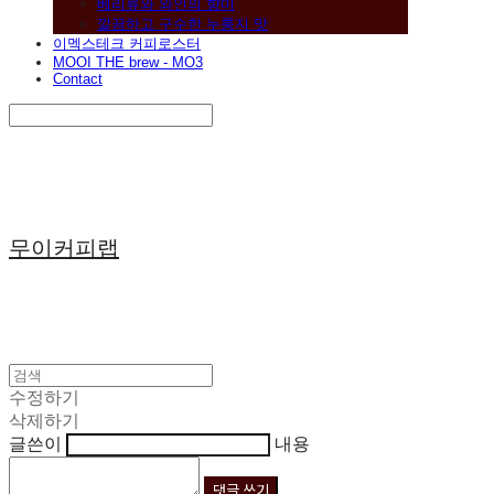
베리류와 와인의 향미
깔끔하고 구수한 누룽지 맛
이멕스테크 커피로스터
MOOI THE brew - MO3
Contact
Search
검색
Log In
로그인
Cart
장바구니
무이커피랩
수정하기
삭제하기
글쓴이
내용
댓글 쓰기