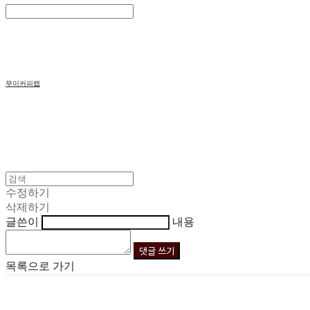
Search
검색
Log In
로그인
Cart
장바구니
무이커피랩
수정하기
삭제하기
글쓴이
내용
댓글 쓰기
목록으로 가기