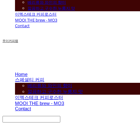
베리류와 와인의 향미
깔끔하고 구수한 누룽지 맛
이멕스테크 커피로스터
MOOI THE brew - MO3
Contact
무이커피랩
Home
스페셜티 커피
베리류와 와인의 향미
깔끔하고 구수한 누룽지 맛
이멕스테크 커피로스터
MOOI THE brew - MO3
Contact
Search
검색
Log In
로그인
Cart
장바구니