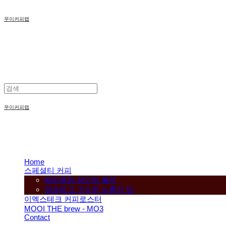
무이커피랩
무이커피랩
Home
스페셜티 커피
베리류와 와인의 향미
깔끔하고 구수한 누룽지 맛
이멕스테크 커피로스터
MOOI THE brew - MO3
Contact