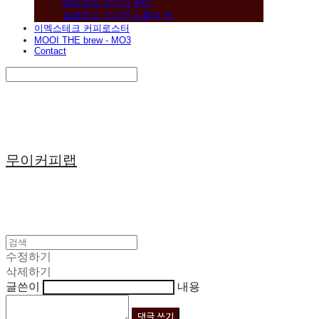
베리류와 와인의 향미
깔끔하고 구수한 누룽지 맛
이멕스테크 커피로스터
MOOI THE brew - MO3
Contact
Search
검색
Log In
로그인
Cart
장바구니
무이커피랩
수정하기
삭제하기
글쓴이
내용
댓글 쓰기