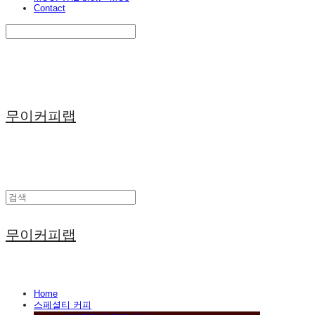
Contact
Search
검색
Log In
로그인
Cart
장바구니
무이커피랩
무이커피랩
Home
스페셜티 커피