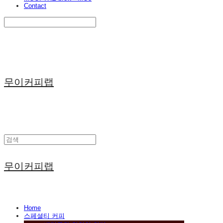
Contact
Search
검색
Log In
로그인
Cart
장바구니
무이커피랩
무이커피랩
Home
스페셜티 커피