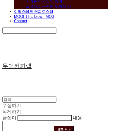
베리류와 와인의 향미
깔끔하고 구수한 누룽지 맛
이멕스테크 커피로스터
MOOI THE brew - MO3
Contact
Search
검색
Log In
로그인
Cart
장바구니
무이커피랩
수정하기
삭제하기
글쓴이
내용
댓글 쓰기