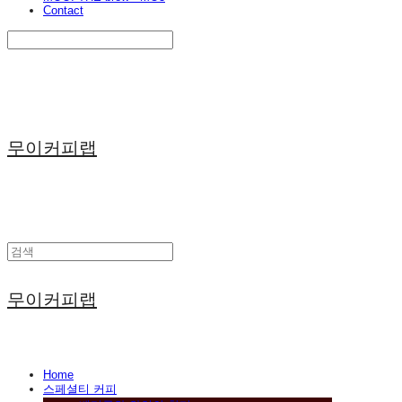
Contact
Search
검색
Log In
로그인
Cart
장바구니
무이커피랩
무이커피랩
Home
스페셜티 커피