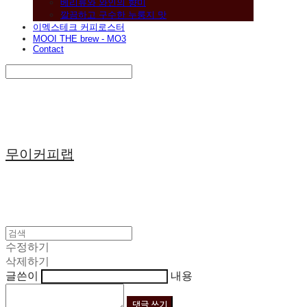
베리류와 와인의 향미
깔끔하고 구수한 누룽지 맛
이멕스테크 커피로스터
MOOI THE brew - MO3
Contact
Search
검색
Log In
로그인
Cart
장바구니
무이커피랩
수정하기
삭제하기
글쓴이
내용
댓글 쓰기