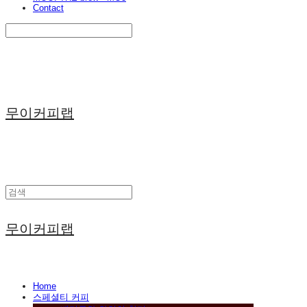
Contact
Search
검색
Log In
로그인
Cart
장바구니
무이커피랩
무이커피랩
Home
스페셜티 커피