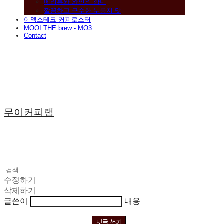
베리류와 와인의 향미
깔끔하고 구수한 누룽지 맛
이멕스테크 커피로스터
MOOI THE brew - MO3
Contact
Search
검색
Log In
로그인
Cart
장바구니
무이커피랩
수정하기
삭제하기
글쓴이
내용
댓글 쓰기