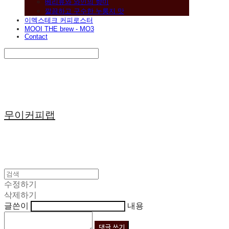
베리류와 와인의 향미
깔끔하고 구수한 누룽지 맛
이멕스테크 커피로스터
MOOI THE brew - MO3
Contact
Search
검색
Log In
로그인
Cart
장바구니
무이커피랩
수정하기
삭제하기
글쓴이
내용
댓글 쓰기