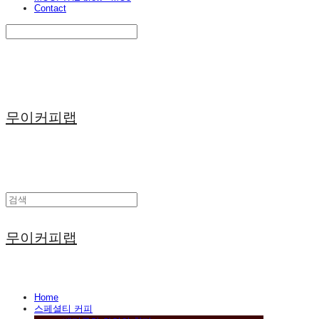
Contact
Search
검색
Log In
로그인
Cart
장바구니
무이커피랩
무이커피랩
Home
스페셜티 커피