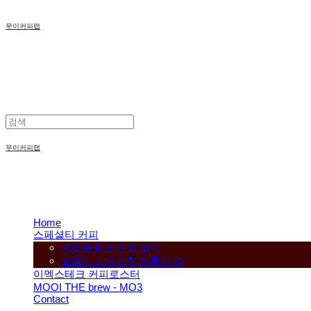
무이커피랩
무이커피랩
Home
스페셜티 커피
베리류와 와인의 향미
깔끔하고 구수한 누룽지 맛
이멕스테크 커피로스터
MOOI THE brew - MO3
Contact