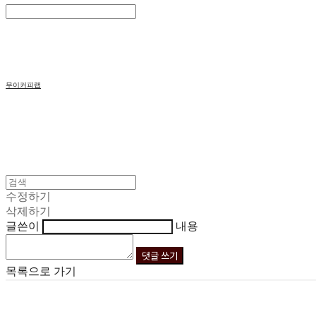
Search
검색
Log In
로그인
Cart
장바구니
무이커피랩
수정하기
삭제하기
글쓴이
내용
댓글 쓰기
목록으로 가기