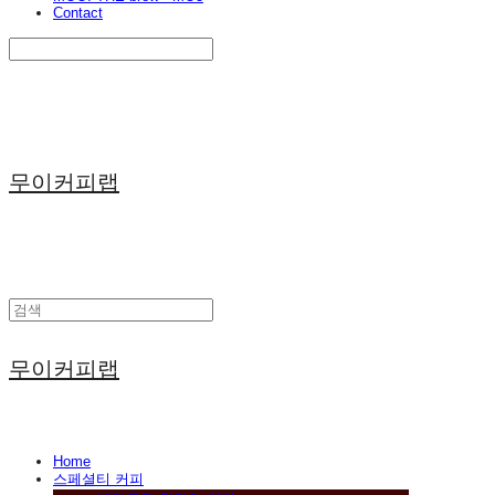
Contact
Search
검색
Log In
로그인
Cart
장바구니
무이커피랩
무이커피랩
Home
스페셜티 커피