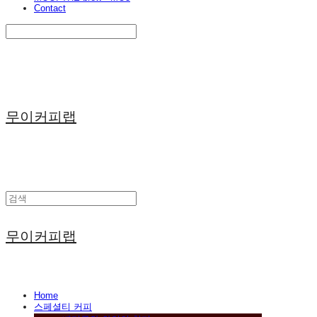
Contact
Search
검색
Log In
로그인
Cart
장바구니
무이커피랩
무이커피랩
Home
스페셜티 커피