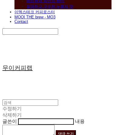
베리류와 와인의 향미
깔끔하고 구수한 누룽지 맛
이멕스테크 커피로스터
MOOI THE brew - MO3
Contact
Search
검색
Log In
로그인
Cart
장바구니
무이커피랩
수정하기
삭제하기
글쓴이
내용
댓글 쓰기