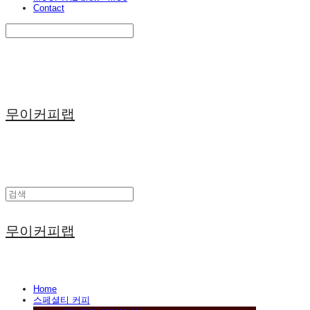
Contact
Search
검색
Log In
로그인
Cart
장바구니
무이커피랩
무이커피랩
Home
스페셜티 커피