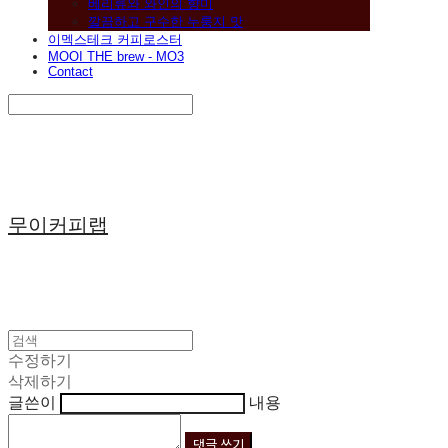
베리류와 와인의 향미
깔끔하고 구수한 누룽지 맛
이멕스테크 커피로스터
MOOI THE brew - MO3
Contact
Search
검색
Log In
로그인
Cart
장바구니
무이커피랩
수정하기
삭제하기
글쓴이
내용
댓글 쓰기