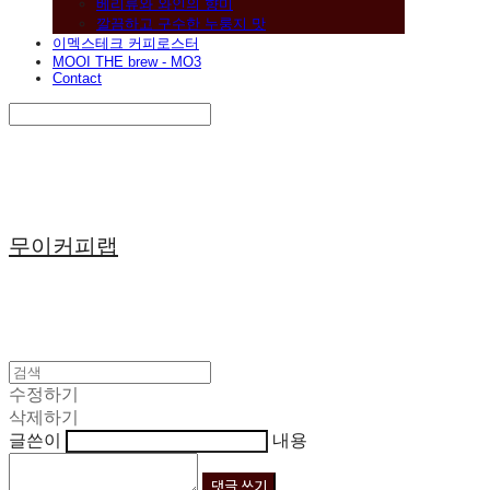
베리류와 와인의 향미
깔끔하고 구수한 누룽지 맛
이멕스테크 커피로스터
MOOI THE brew - MO3
Contact
Search
검색
Log In
로그인
Cart
장바구니
무이커피랩
수정하기
삭제하기
글쓴이
내용
댓글 쓰기