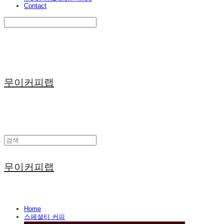
Contact
Search
검색
Log In
로그인
Cart
장바구니
무이커피랩
무이커피랩
Home
스페셜티 커피