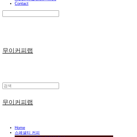
Contact
Search
검색
Log In
로그인
Cart
장바구니
무이커피랩
무이커피랩
Home
스페셜티 커피