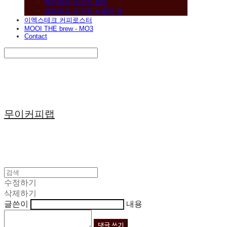
베리류와 와인의 향미
깔끔하고 구수한 누룽지 맛
이멕스테크 커피로스터
MOOI THE brew - MO3
Contact
Search
검색
Log In
로그인
Cart
장바구니
무이커피랩
수정하기
삭제하기
글쓴이
내용
댓글 쓰기