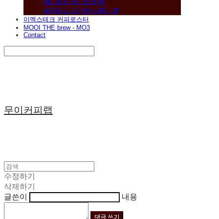
베리류와 와인의 향미
깔끔하고 구수한 누룽지 맛
이멕스테크 커피로스터
MOOI THE brew - MO3
Contact
Search
검색
Log In
로그인
Cart
장바구니
무이커피랩
수정하기
삭제하기
글쓴이
내용
댓글 쓰기