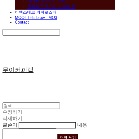
베리류와 와인의 향미
깔끔하고 구수한 누룽지 맛
이멕스테크 커피로스터
MOOI THE brew - MO3
Contact
Search
검색
Log In
로그인
Cart
장바구니
무이커피랩
수정하기
삭제하기
글쓴이
내용
댓글 쓰기