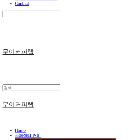
Contact
Search
검색
Log In
로그인
Cart
장바구니
무이커피랩
무이커피랩
Home
스페셜티 커피