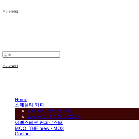
무이커피랩
무이커피랩
Home
스페셜티 커피
베리류와 와인의 향미
깔끔하고 구수한 누룽지 맛
이멕스테크 커피로스터
MOOI THE brew - MO3
Contact