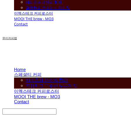
베리류와 와인의 향미
깔끔하고 구수한 누룽지 맛
이멕스테크 커피로스터
MOOI THE brew - MO3
Contact
무이커피랩
Home
스페셜티 커피
베리류와 와인의 향미
깔끔하고 구수한 누룽지 맛
이멕스테크 커피로스터
MOOI THE brew - MO3
Contact
Search
검색
Log In
로그인
Cart
장바구니