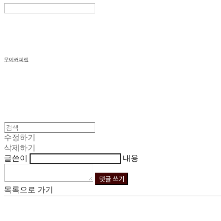
Search
검색
Log In
로그인
Cart
장바구니
무이커피랩
수정하기
삭제하기
글쓴이
내용
댓글 쓰기
목록으로 가기