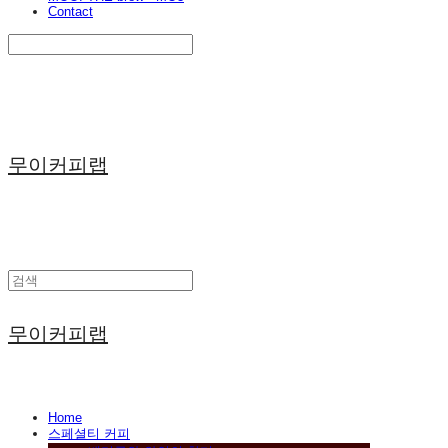
Contact
Search
검색
Log In
로그인
Cart
장바구니
무이커피랩
무이커피랩
Home
스페셜티 커피