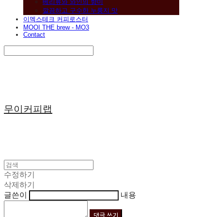
베리류와 와인의 향미
깔끔하고 구수한 누룽지 맛
이멕스테크 커피로스터
MOOI THE brew - MO3
Contact
Search
검색
Log In
로그인
Cart
장바구니
무이커피랩
수정하기
삭제하기
글쓴이
내용
댓글 쓰기