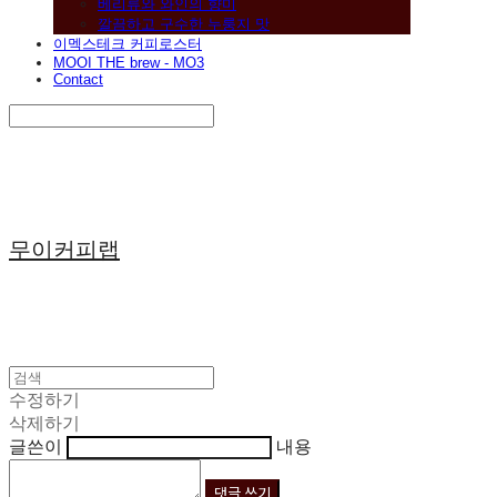
베리류와 와인의 향미
깔끔하고 구수한 누룽지 맛
이멕스테크 커피로스터
MOOI THE brew - MO3
Contact
Search
검색
Log In
로그인
Cart
장바구니
무이커피랩
수정하기
삭제하기
글쓴이
내용
댓글 쓰기