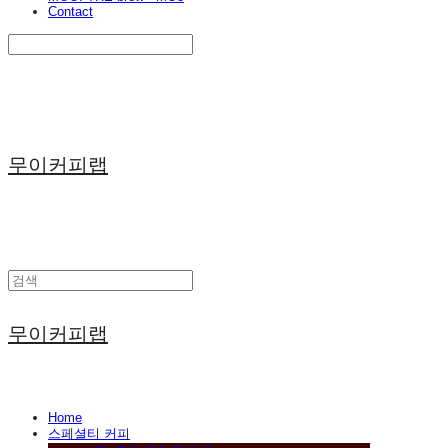
Contact
Search
검색
Log In
로그인
Cart
장바구니
무이커피랩
무이커피랩
Home
스페셜티 커피