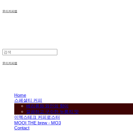
무이커피랩
무이커피랩
Home
스페셜티 커피
베리류와 와인의 향미
깔끔하고 구수한 누룽지 맛
이멕스테크 커피로스터
MOOI THE brew - MO3
Contact