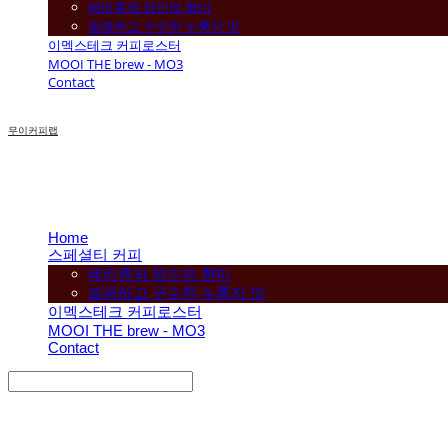
베리류와 와인의 향미
깔끔하고 구수한 누룽지 맛
이멕스테크 커피로스터
MOOI THE brew - MO3
Contact
무이커피랩
Home
스페셜티 커피
베리류와 와인의 향미
깔끔하고 구수한 누룽지 맛
이멕스테크 커피로스터
MOOI THE brew - MO3
Contact
Search
검색
Log In
로그인
Cart
장바구니