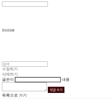
Search
검색
Log In
로그인
Cart
장바구니
무이커피랩
수정하기
삭제하기
글쓴이
내용
댓글 쓰기
목록으로 가기