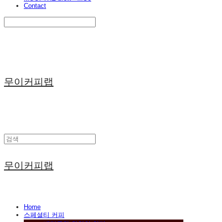
Contact
Search
검색
Log In
로그인
Cart
장바구니
무이커피랩
무이커피랩
Home
스페셜티 커피