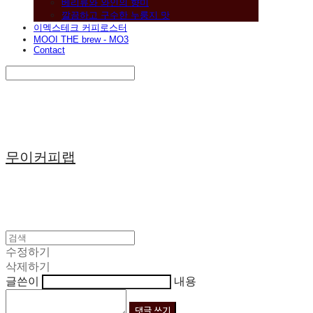
베리류와 와인의 향미
깔끔하고 구수한 누룽지 맛
이멕스테크 커피로스터
MOOI THE brew - MO3
Contact
Search
검색
Log In
로그인
Cart
장바구니
무이커피랩
수정하기
삭제하기
글쓴이
내용
댓글 쓰기