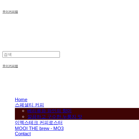
무이커피랩
무이커피랩
Home
스페셜티 커피
베리류와 와인의 향미
깔끔하고 구수한 누룽지 맛
이멕스테크 커피로스터
MOOI THE brew - MO3
Contact