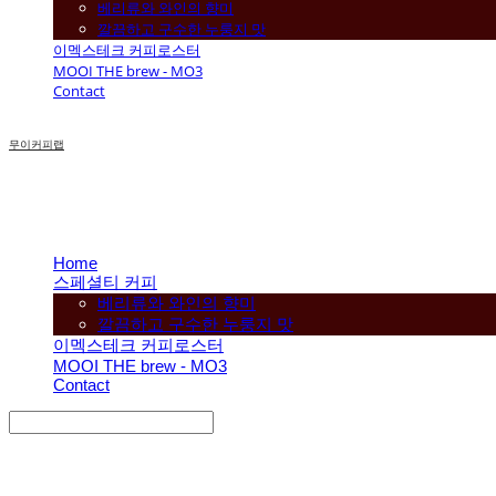
베리류와 와인의 향미
깔끔하고 구수한 누룽지 맛
이멕스테크 커피로스터
MOOI THE brew - MO3
Contact
무이커피랩
Home
스페셜티 커피
베리류와 와인의 향미
깔끔하고 구수한 누룽지 맛
이멕스테크 커피로스터
MOOI THE brew - MO3
Contact
Search
검색
Log In
로그인
Cart
장바구니