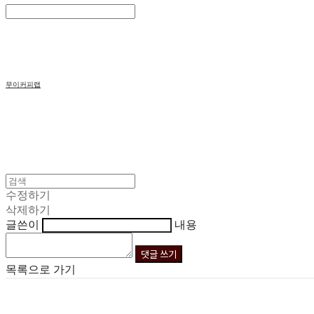
Search
검색
Log In
로그인
Cart
장바구니
무이커피랩
수정하기
삭제하기
글쓴이
내용
댓글 쓰기
목록으로 가기