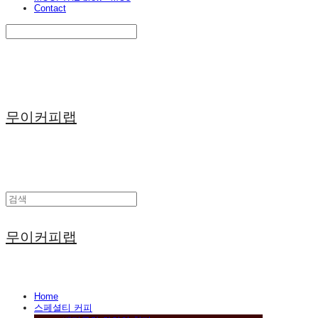
Contact
Search
검색
Log In
로그인
Cart
장바구니
무이커피랩
무이커피랩
Home
스페셜티 커피