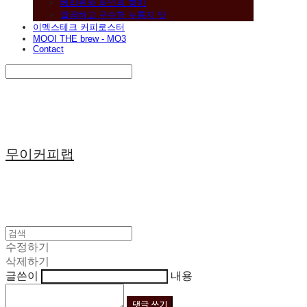
베리류와 와인의 향미
깔끔하고 구수한 누룽지 맛
이멕스테크 커피로스터
MOOI THE brew - MO3
Contact
Search
검색
Log In
로그인
Cart
장바구니
무이커피랩
수정하기
삭제하기
글쓴이
내용
댓글 쓰기