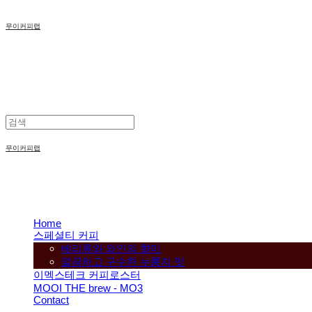
무이커피랩
무이커피랩
Home
스페셜티 커피
베리류와 와인의 향미
깔끔하고 구수한 누룽지 맛
이멕스테크 커피로스터
MOOI THE brew - MO3
Contact