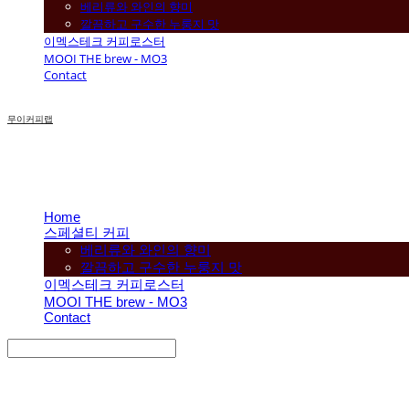
베리류와 와인의 향미
깔끔하고 구수한 누룽지 맛
이멕스테크 커피로스터
MOOI THE brew - MO3
Contact
무이커피랩
Home
스페셜티 커피
베리류와 와인의 향미
깔끔하고 구수한 누룽지 맛
이멕스테크 커피로스터
MOOI THE brew - MO3
Contact
Search
검색
Log In
로그인
Cart
장바구니