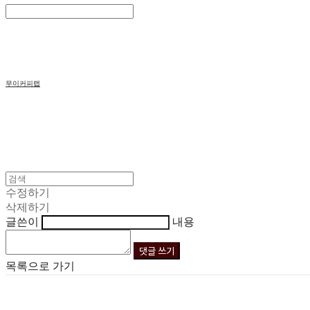
Search
검색
Log In
로그인
Cart
장바구니
무이커피랩
수정하기
삭제하기
글쓴이
내용
댓글 쓰기
목록으로 가기