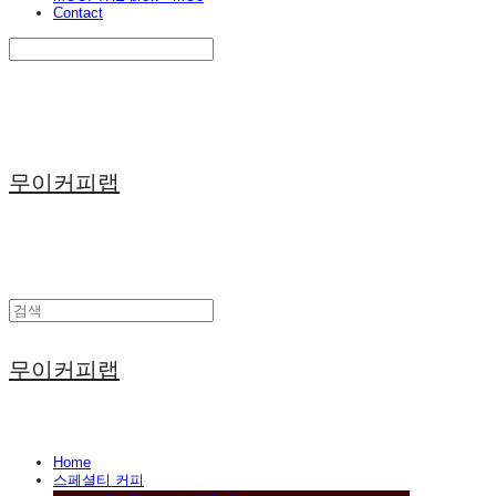
Contact
Search
검색
Log In
로그인
Cart
장바구니
무이커피랩
무이커피랩
Home
스페셜티 커피