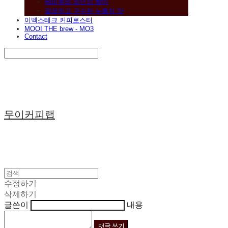
베리류와 와인의 향미
깔끔하고 구수한 누룽지 맛
이멕스테크 커피로스터
MOOI THE brew - MO3
Contact
Search
검색
Log In
로그인
Cart
장바구니
무이커피랩
수정하기
삭제하기
글쓴이
내용
댓글 쓰기