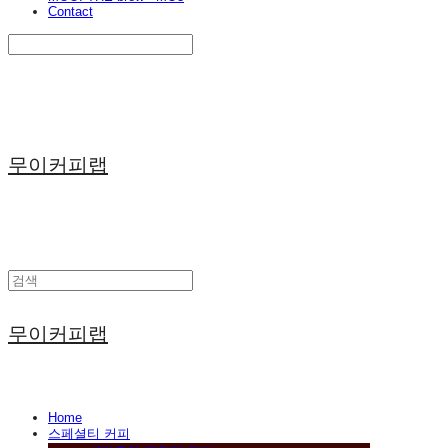
Contact
Search
검색
Log In
로그인
Cart
장바구니
무이커피랩
무이커피랩
Home
스페셜티 커피