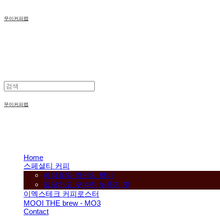
무이커피랩
무이커피랩
Home
스페셜티 커피
베리류와 와인의 향미
깔끔하고 구수한 누룽지 맛
이멕스테크 커피로스터
MOOI THE brew - MO3
Contact