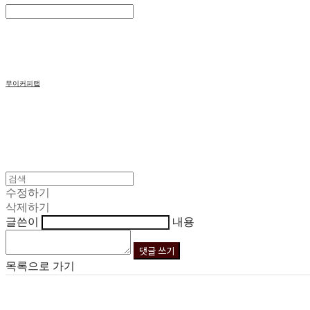
Search
검색
Log In
로그인
Cart
장바구니
무이커피랩
수정하기
삭제하기
글쓴이
내용
댓글 쓰기
목록으로 가기