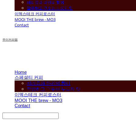
베리류와 와인의 향미
깔끔하고 구수한 누룽지 맛
이멕스테크 커피로스터
MOOI THE brew - MO3
Contact
무이커피랩
Home
스페셜티 커피
베리류와 와인의 향미
깔끔하고 구수한 누룽지 맛
이멕스테크 커피로스터
MOOI THE brew - MO3
Contact
Search
검색
Log In
로그인
Cart
장바구니